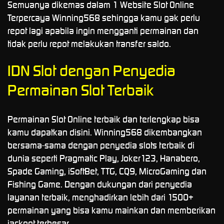
Semuanya dikemas dalam 1 Website Slot Online
Terpercaya Winning568 sehingga kamu gak perlu
repot lagi apabila ingin mengganti permainan dan
tidak perlu repot melakukan transfer saldo.
IDN Slot dengan Penyedia
Permainan Slot Terbaik
Permainan
Slot Online terbaik
dan terlengkap bisa
kamu dapatkan disini. Winning568 dikembangkan
bersama-sama dengan penyedia slots terbaik di
dunia seperti Pragmatic Play, Joker123, Hanabero,
Spade Gaming, iSoftBet, TTG, CQ9, MicroGaming dan
Fishing Game. Dengan dukungan dari penyedia
layanan terbaik, menghadirkan lebih dari 1500+
permainan yang bisa kamu mainkan dan memberikan
jackpot terbesar.