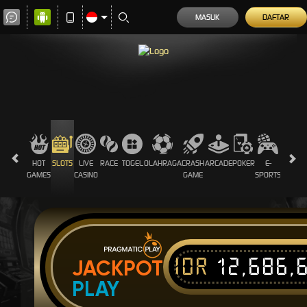
MASUK
DAFTAR
HOT
SLOTS
LIVE
RACE
TOGEL
OLAHRAGA
CRASH
ARCADE
POKER
E-
SABUN
GAMES
CASINO
GAME
SPORTS
AYAM
IDR
12,686,
JACKPOT
PLAY