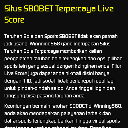
Situs SBOBET Terpercaya Live
Score
Taruhan Bola dan Sports SBOBET tidak akan pernah
jadi usang. Winnning568 yang merupakan Situs
Taruhan Bola Terpercaya memberikan kalian
pengalaman taruhan bola terlengkap dan opsi pilihan
sports lain yang sesuai dengan keinginan anda. Fitur
Live Score juga dapat anda nikmati disini hanya
dengan 1 ID, jadi sudah tidak perlu repot-repot lagi
untuk pindah-pindah saldo. Anda tinggal login dan
langsung bisa pasang taruhan anda
Keuntungan bermain taruhan SBOBET di Winning568,
anda akan mendapatkan pelayanan terbaik dan
daftar sports terlengkap bahkan hingga virtual sports