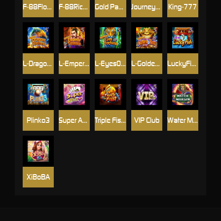
F-88Flower(H5)
F-88Riches(H5)
Gold Panda(H5)
JourneyToTheWest
King-777
L-DragonRiches
L-EmperorTreasure
L-EyesOfFortune
L-GoldenToad
LuckyFish
Plinko3
Super Ace+
Triple Fish(H5)
VIP Club
Water Margin(H5)
XiBoBA