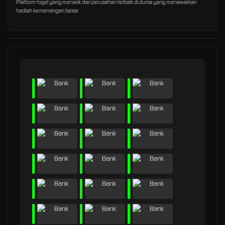
Platform togel yang menarik dari perusahan terbaik di dunia yang menawarkan
hadiah kemenangan besar