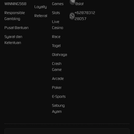
WINNING568
Games
8slot
Loyalty
Responsible
Slots
+62878312
Referral
Gambling
28057
Live
Pusat Bantuan
Casino
Syarat dan
Race
Ketentuan
Togel
Olahraga
Crash
Game
Arcade
Poker
E-Sports
Sabung
Ayam