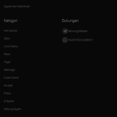
Syarat dan Ketentuan
Kategori
Dukungan
Hot Games
Winning568slot
Slots
+6287831228057
Live Casino
Race
Togel
Olahraga
Crash Game
Arcade
Poker
E-Sports
Sabung Ayam