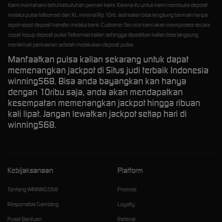
Kami memahami betul kebutuhan pemain kami. Karena itu untuk kami membuka deposit
melalui pulsa telkomsel dan XL minimal Rp 10rb. Jadi kalian bisa langsung bermain tanpa
repot-repot deposit transfer melalui bank. Customer Service kami akan memproses secara
cepat topup deposit pulsa Telkomsel kalian sehingga dipastikan kalian bisa langsung
menikmati permainan setelah melakukan deposit pulsa.
Manfaatkan pulsa kalian sekarang untuk dapat
memenangkan jackpot di Situs judi terbaik Indonesia
winning568. Bisa anda bayangkan kan hanya
dengan 10ribu saja, anda akan mendapatkan
kesempatan memenangkan jackpot hingga ribuan
kali lipat. Jangan lewatkan jackpot setiap hari di
winning568.
Kebijaksanaan
Platform
Tentang WINNING568
Promosi
Responsible Gambling
Loyalty
Pusat Bantuan
Referral