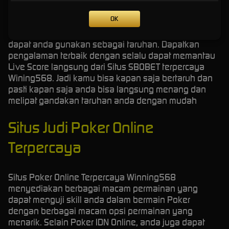
Keuntungan bermain taruhan SBOBET di Winning568,
OK
anda akan mendapatkan pelayanan terbaik dan
daftar sports terlengkap bahkan hingga virtual sports
dapat anda gunakan sebagai taruhan. Dapatkan
pengalaman terbaik dengan selalu dapat memantau
Live Score langsung dari Situs SBOBET terpercaya
Wining568. Jadi kamu bisa kapan saja bertaruh dan
pasti kapan saja anda bisa langsung menang dan
melipat gandakan taruhan anda dengan mudah
Situs Judi Poker Online
Terpercaya
Situs Poker Online Terpercaya Winning568
menyediakan berbagai macam permainan yang
dapat menguji skill anda dalam bermain Poker
dengan berbagai macam opsi permainan yang
menarik. Selain Poker IDN Online, anda juga dapat