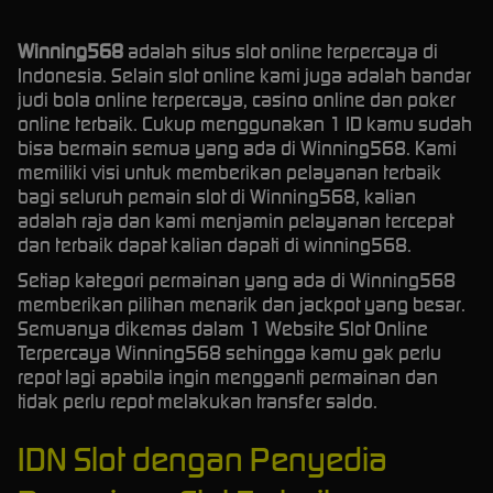
Winning568
adalah situs
slot online terpercaya
di
Indonesia. Selain slot online kami juga adalah bandar
judi bola online terpercaya, casino online dan poker
online terbaik. Cukup menggunakan 1 ID kamu sudah
bisa bermain semua yang ada di Winning568. Kami
memiliki visi untuk memberikan pelayanan terbaik
bagi seluruh pemain slot di Winning568, kalian
adalah raja dan kami menjamin pelayanan tercepat
dan terbaik dapat kalian dapati di winning568.
Setiap kategori permainan yang ada di Winning568
memberikan pilihan menarik dan jackpot yang besar.
Semuanya dikemas dalam 1 Website Slot Online
Terpercaya Winning568 sehingga kamu gak perlu
repot lagi apabila ingin mengganti permainan dan
tidak perlu repot melakukan transfer saldo.
IDN Slot dengan Penyedia