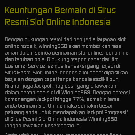
Keuntungan Bermain di Situs
Resmi Slot Online Indonesia
Dengan dukungan resmi dari penyedia layanan slot
online terbaik, winning568 akan memberikan rasa
aman dalam semua permainan slot online, judi online
dan taruhan bola. Didukung respon cepat dari tim
Customer Service, semua transaksi yang terjadi di
Situs Resmi Slot Online Indonesia ini dapat dipastikan
berjalan dengan cepat tanpa kendala sedikit pun.
Nikmati juga Jackpot Progressif yang ditawarkan
dalam permainan slot di Winning568. Dengan potensi
kemenangan Jackpot hingga 77%, semakin lama
anda bermain Slot Online maka semakin besar
peluang anda untuk mendapatkan Jackpot Progressif
di Situs Resmi Slot Online Indonesia Winning568.
Jangan lewatkan kesempatan ini.