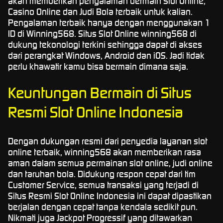
akan memberikan pengalaman bermain Slot Online,
Casino Online dan Judi Bola terbaik untuk kalian.
Pengalaman terbaik hanya dengan menggunakan 1
ID di Winning568. Situs Slot Online winning568 di
dukung tekonologi terkini sehingga dapat di akses
dari perangkat Windows, Android dan iOS. Jadi tidak
perlu khawatir kamu bisa bermain dimana saja.
Keuntungan Bermain di Situs
Resmi Slot Online Indonesia
Dengan dukungan resmi dari penyedia layanan slot
online terbaik, winning568 akan memberikan rasa
aman dalam semua permainan slot online, judi online
dan taruhan bola. Didukung respon cepat dari tim
Customer Service, semua transaksi yang terjadi di
Situs Resmi Slot Online Indonesia ini dapat dipastikan
berjalan dengan cepat tanpa kendala sedikit pun.
Nikmati juga Jackpot Progressif yang ditawarkan