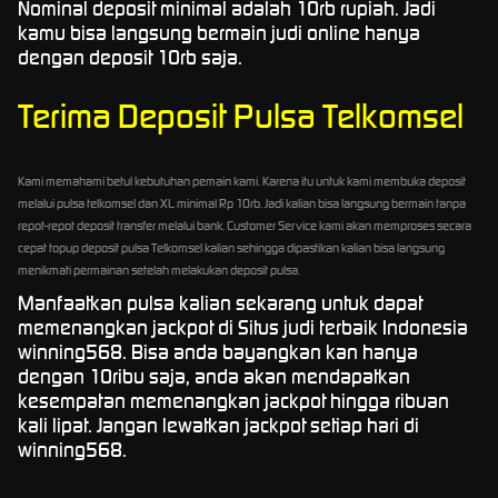
Nominal deposit minimal adalah 10rb rupiah. Jadi
kamu bisa langsung bermain judi online hanya
dengan deposit 10rb saja.
Terima Deposit Pulsa
Telkomsel
Kami memahami betul kebutuhan pemain kami. Karena itu untuk kami membuka deposit
melalui pulsa telkomsel dan XL minimal Rp 10rb. Jadi kalian bisa langsung bermain tanpa
repot-repot deposit transfer melalui bank. Customer Service kami akan memproses secara
cepat topup deposit pulsa Telkomsel kalian sehingga dipastikan kalian bisa langsung
menikmati permainan setelah melakukan deposit pulsa.
Manfaatkan pulsa kalian sekarang untuk dapat
memenangkan jackpot di Situs judi terbaik Indonesia
winning568. Bisa anda bayangkan kan hanya
dengan 10ribu saja, anda akan mendapatkan
kesempatan memenangkan jackpot hingga ribuan
kali lipat. Jangan lewatkan jackpot setiap hari di
winning568.