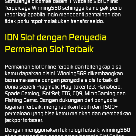
Semuanya dikemas dalam 1 Website Slot Online
Terpercaya Winning568 sehingga kamu gak perlu
repot lagi apabila ingin mengganti permainan dan
tidak perlu repot melakukan transfer saldo.
IDN Slot dengan Penyedia
Permainan Slot Terbaik
Permainan
Slot Online terbaik
dan terlengkap bisa
kamu dapatkan disini. Winning568 dikembangkan
bersama-sama dengan penyedia slots terbaik di
dunia seperti Pragmatic Play, Joker123, Hanabero,
Spade Gaming, iSoftBet, TTG, CQ9, MicroGaming dan
Fishing Game. Dengan dukungan dari penyedia
layanan terbaik, menghadirkan lebih dari 1500+
permainan yang bisa kamu mainkan dan memberikan
jackpot terbesar.
Dengan menggunakan teknologi terbaik, winning568