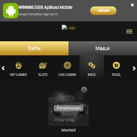
×
WINNING568 Aplikasi Mobile
UNDUH
Jangan tampilkan lagi hari ini
Daftar
Masuk
HOT GAMES
SLOTS
LIVE CASINO
RACE
TOGEL
OL
i
MarbleX